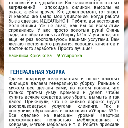
то косяки и недоработки. Все-таки много сложных
загрязнений — эпоксидка, силикон, высолы на
окнах, клей и прочее. Кто делал ремонт, тот знает.
И каково же было мое удивление, когда работа
была сделана ИДЕАЛЬНО!!! Ребята, вы настоящие
волшебники. Уж не знаю, как вы со всем этим
справились. У вас просто золотые руки! Очень
рада, что обратилась в «Уборку №1». И уверена, что
еще не раз воспользуюсь вашими услугами. Вам
желаю постоянного развития, хороших клиентов и
достойного заработка. Просто лучшие!
Василиса Крючкова
Уваровка
ГЕНЕРАЛЬНАЯ УБОРКА
Сдаем квартиру квартирантам и после каждых
жильцов делаем генеральную уборку. Раньше с
мужем все делали сами, но потом поняли, что
только тратим уйму времени и денег, чтобы
купить всякие средства, все убрать, вымыть и так
далее. Прикинули, что не сильно дороже будет
воспользоваться услугами клининга. Так и
поступили, обратились в компанию «Уборка №1».
Все сделано на высшем уровне! Квартира
трехкомнатная, полностью меблированная, с
коврами, мягкой мебелью и т. д. Ребята приехали