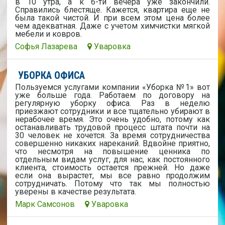
в 10 утра, а к 6-ти вечера уже закончили.
Справились блестяще. Кажется, квартира еще не
была такой чистой. И при всем этом цена более
чем адекватная. Даже с учетом химчистки мягкой
мебели и ковров.
Софья Лазарева
Уваровка
УБОРКА ОФИСА
Пользуемся услугами компании «Уборка №1» вот
уже больше года. Работаем по договору на
регулярную уборку офиса. Раз в неделю
приезжают сотрудники и все тщательно убирают в
нерабочее время. Это очень удобно, потому как
останавливать трудовой процесс штата почти на
30 человек не хочется. За время сотрудничества
совершенно никаких нареканий. Вдвойне приятно,
что несмотря на повышение ценника по
отдельным видам услуг, для нас, как постоянного
клиента, стоимость остается прежней. Но даже
если она вырастет, мы все равно продолжим
сотрудничать. Потому что так мы полностью
уверены в качестве результата.
Марк Самсонов
Уваровка