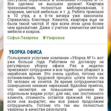
Все сделано на высшем уровне! Квартира
трехкомнатная, полностью меблированная, с
коврами, мягкой мебелью и т. д. Ребята приехали
в 10 утра, а к 6-ти вечера уже закончили.
Справились блестяще. Кажется, квартира еще не
была такой чистой. И при всем этом цена более
чем адекватная. Даже с учетом химчистки мягкой
мебели и ковров.
Софья Лазарева
Уваровка
УБОРКА ОФИСА
Пользуемся услугами компании «Уборка №1» вот
уже больше года. Работаем по договору на
регулярную уборку офиса. Раз в неделю
приезжают сотрудники и все тщательно убирают в
нерабочее время. Это очень удобно, потому как
останавливать трудовой процесс штата почти на
30 человек не хочется. За время сотрудничества
совершенно никаких нареканий. Вдвойне приятно,
что несмотря на повышение ценника по
отдельным видам услуг, для нас, как постоянного
клиента, стоимость остается прежней. Но даже
если она вырастет, мы все равно продолжим
сотрудничать. Потому что так мы полностью
уверены в качестве результата.