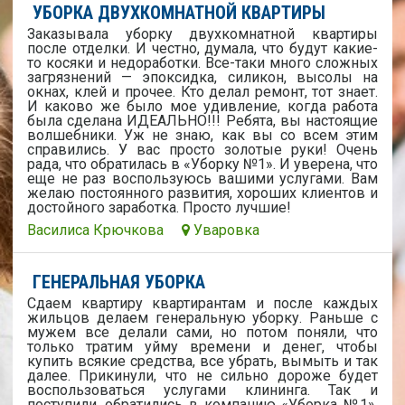
УБОРКА ДВУХКОМНАТНОЙ КВАРТИРЫ
Заказывала уборку двухкомнатной квартиры
после отделки. И честно, думала, что будут какие-
то косяки и недоработки. Все-таки много сложных
загрязнений — эпоксидка, силикон, высолы на
окнах, клей и прочее. Кто делал ремонт, тот знает.
И каково же было мое удивление, когда работа
была сделана ИДЕАЛЬНО!!! Ребята, вы настоящие
волшебники. Уж не знаю, как вы со всем этим
справились. У вас просто золотые руки! Очень
рада, что обратилась в «Уборку №1». И уверена, что
еще не раз воспользуюсь вашими услугами. Вам
желаю постоянного развития, хороших клиентов и
достойного заработка. Просто лучшие!
Василиса Крючкова
Уваровка
ГЕНЕРАЛЬНАЯ УБОРКА
Сдаем квартиру квартирантам и после каждых
жильцов делаем генеральную уборку. Раньше с
мужем все делали сами, но потом поняли, что
только тратим уйму времени и денег, чтобы
купить всякие средства, все убрать, вымыть и так
далее. Прикинули, что не сильно дороже будет
воспользоваться услугами клининга. Так и
поступили, обратились в компанию «Уборка №1».